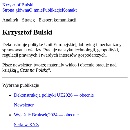
Krzysztof Bulski
Strona główna
O mnie
Publikacje
Kontakt
Analityk · Strateg · Ekspert komunikacji
Krzysztof Bulski
Dekonstruuję politykę Unii Europejskiej, lobbying i mechanizmy
sprawowania władzy. Pracuję na styku technologii, geopolityki,
regulacji prawnych i twardych interesów gospodarczych.
Piszę newsletter, tworzę materiały wideo i obecnie pracuję nad
książką
„Czas na Polskę".
Wybrane publikacje
Dekonstrukcja polityki UE
2026 — obecnie
Newsletter
Wyjaśnić Brukselę
2024 — obecnie
Seria w XYZ