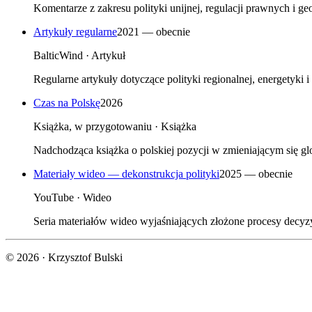
Komentarze z zakresu polityki unijnej, regulacji prawnych i ge
Artykuły regularne
2021 — obecnie
BalticWind
·
Artykuł
Regularne artykuły dotyczące polityki regionalnej, energetyki 
Czas na Polskę
2026
Książka, w przygotowaniu
·
Książka
Nadchodząca książka o polskiej pozycji w zmieniającym się glo
Materiały wideo — dekonstrukcja polityki
2025 — obecnie
YouTube
·
Wideo
Seria materiałów wideo wyjaśniających złożone procesy decyz
©
2026
· Krzysztof Bulski