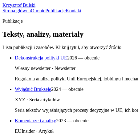
Krzysztof Bulski
Strona główna
O mnie
Publikacje
Kontakt
Publikacje
Teksty, analizy, materiały
Lista publikacji i zasobów. Kliknij tytuł, aby otworzyć źródło.
Dekonstrukcja polityki UE
2026 — obecnie
Własny newsletter
·
Newsletter
Regularna analiza polityki Unii Europejskiej, lobbingu i mec
Wyjaśnić Brukselę
2024 — obecnie
XYZ
·
Seria artykułów
Seria tekstów wyjaśniających procesy decyzyjne w UE, ich k
Komentarze i analizy
2023 — obecnie
EUInsider
·
Artykuł